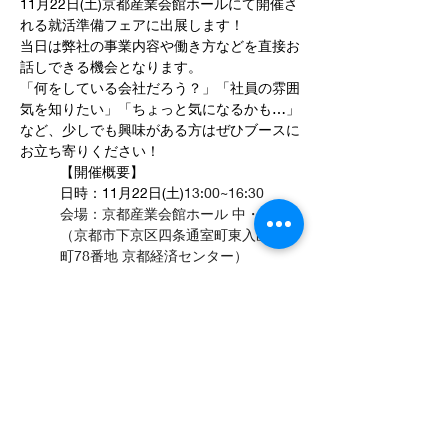
11月22日(土)京都産業会館ホールにて開催さ
れる就活準備フェアに出展します！
当日は弊社の事業内容や働き方などを直接お
話しできる機会となります。
「何をしている会社だろう？」「社員の雰囲
気を知りたい」「ちょっと気になるかも…」
など、少しでも興味がある方はぜひブースに
お立ち寄りください！
【開催概要】
日時：11月22日(土)
13:00~16:30
会場：京都産業会館ホール 中・南室
（京都市下京区四条通室町東入函谷鉾
町78番地 京都経済センター）
詳細、お申し込みはこちらから⇒
就活準備フ
ェア 11/22 < イベント | 京都インターンシッ
プナビ
< Home
< ニュース一覧