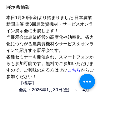
展示会情報
本日1月30日(金)より始まりました 日本農業
新聞主催 第3回農業資機材・サービスオンラ
イン展示会に出展します！
当展示会は農業経営の高度化や効率化、省力
化につながる農業資機材やサービスをオンラ
インで紹介する展示会です。
各種セミナーも開催され、スマートフォンか
らも参加可能です。無料でご参加いただけま
すので、ご興味のある方はぜひ
こちら
からご
参加ください！
【概要】
会期：2026年1月30日(金)　～　4月
28日(火)
参加費：無料、要来場登録
詳しくは→
第3回 農業資機材・サービ
ス オンライン展示会｜参加無料・来
場登録受付中
< Home