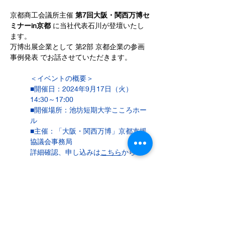
京都商工会議所主催 
第7回大阪・関西万博セ
ミナーin京都
 に当社代表石川が登壇いたし
ます。
万博出展企業として 第2部 京都企業の参画
事例発表 でお話させていただきます。
＜イベントの概要＞
■開催日：2024年9月17日（火）　
14:30～17:00
■開催場所：池坊短期大学こころホー
ル
■主催：「大阪・関西万博」京都支援
協議会事務局
詳細確認、申し込みは
こちら
から
第7回大阪・関西万博セミナー チラシ ver.2
.pdf
PDF 다운로드 • 2.90MB