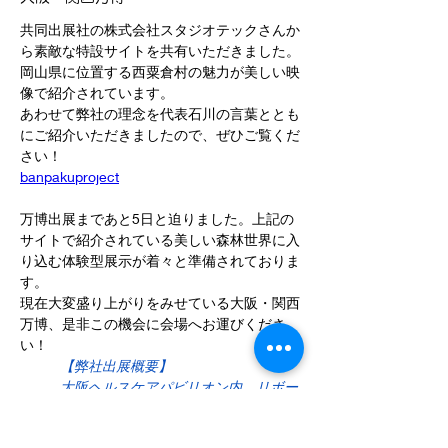
共同出展社の株式会社スタジオテックさんか
ら素敵な特設サイトを共有いただきました。
岡山県に位置する西粟倉村の魅力が美しい映
像で紹介されています。
あわせて弊社の理念を代表石川の言葉ととも
にご紹介いただきましたので、ぜひご覧くだ
さい！
banpakuproject
万博出展まであと5日と迫りました。上記の
サイトで紹介されている美しい森林世界に入
り込む体験型展示が着々と準備されておりま
す。
現在大変盛り上がりをみせている大阪・関西
万博、是非この機会に会場へお運びくださ
い！
【弊社出展概要】
大阪ヘルスケアパビリオン内　リボー
ンチャレンジ
大阪発！ワクワクする未来の暮らし～