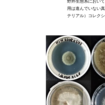
野外生態系において
用は進んでいない真
用は進んでいない真
テリアル）コレクシ
テリアル）コレクシ