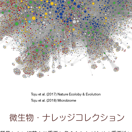
Toju et al. (2017) Nature Ecoloby & Evolution
微生物・ナレッジコレクション
Toju et al. (2018) Microbiome
微生物・ナレッジコレクション
質量ともに細菌より重要と考えられながらその重要性