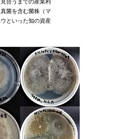
に見合うまでの産業利
る真菌を含む菌株（マ
る真菌を含む菌株（マ
ハウといった知の資産
ハウといった知の資産