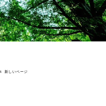
s
新しいページ
）