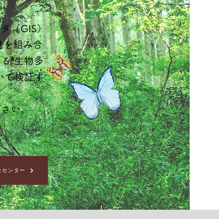
タ（GIS）
見を組み合
る”生物多
いて検証す
ださい。
性センター