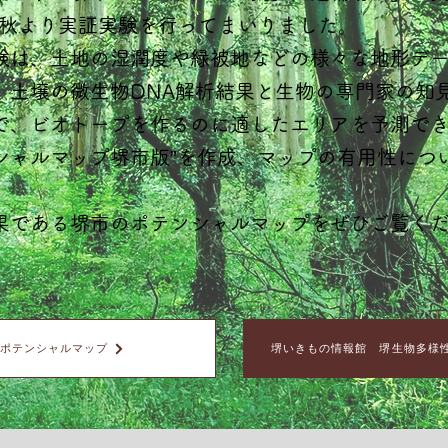
4年秋より実証実験を行ってまいりました。
実験は、土地の湿潤度や緑被地などの様々な地形デー
、土壌の微生物DNA解析結果と生物の専門家の知
で、ビオトープを作るのに適したエリアを予測でき
シャルマップ堺市版”を作成、マップの有用性につ
。
果である堺市のポテンシャルマップをぜひご覧く
ポテンシャルマップ
堺いきもの情報館 堺生物多様