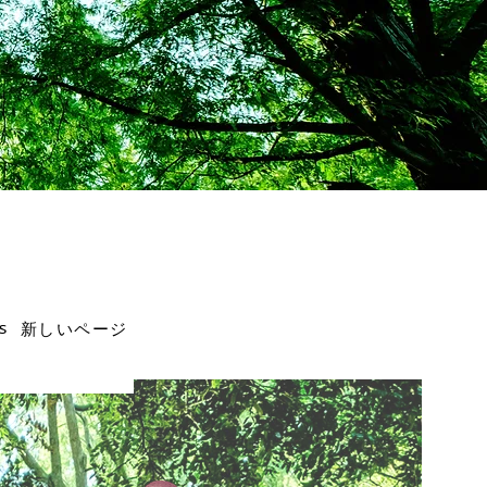
s
新しいページ
）