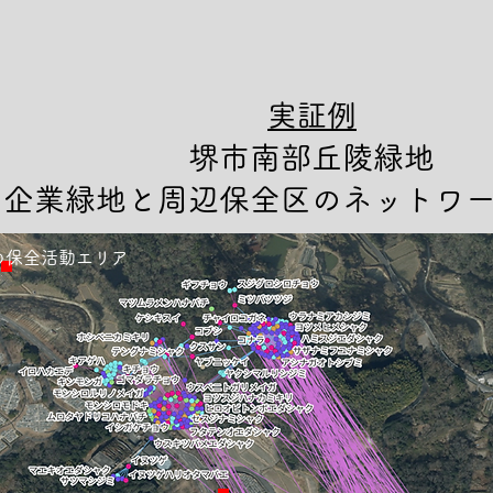
実証例
堺市南部丘陵緑地
​企業緑地と周辺保全区のネットワ
の保全活動エリア