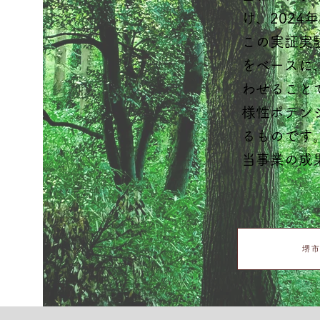
け、202
​この実証
をベースに
わせること
様性ポテン
るものです
当事業の成
堺市