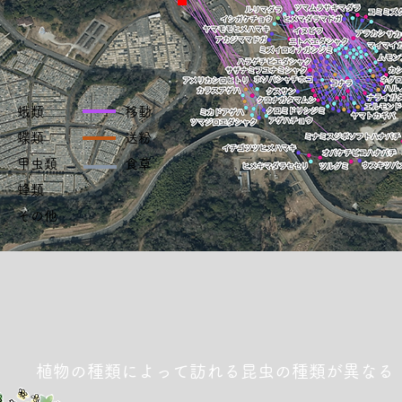
蛾類 移動
蝶類 送粉
甲虫類 食草
蜂類
その他
植物の種類によって訪れる昆虫の種類が異なる