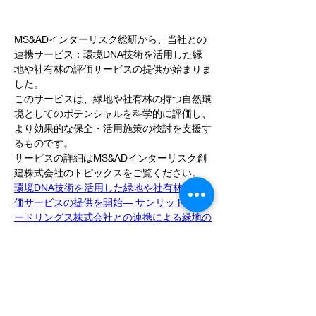
MS&ADインターリスク総研から、当社との
連携サービス：環境DNA技術を活用した緑
地や社有林の評価サービスの提供が始まりま
した。
このサービスは、緑地や社有林の持つ自然環
境としてのポテンシャルを科学的に評価し、
より効果的な保全・活用施策の検討を支援す
るものです。
サービスの詳細はMS&ADインターリスク創
建株式会社のトピックスをご覧ください。
環境DNA技術を活用した緑地や社有林の評
価サービスの提供を開始― サンリット・シ
ードリングス株式会社との連携による緑地の
評価と管理計画検討の新しいアプローチの提
案 ― | トピックス | MS&ADインターリスク
総研株式会社
当社の技術の詳細については
こちら
をご覧く
ださい。