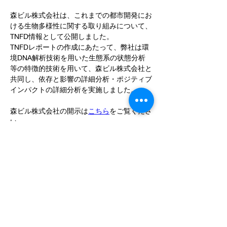
森ビル株式会社は、これまでの都市開発にお
ける生物多様性に関する取り組みについて、
TNFD情報として公開しました。
TNFDレポートの作成にあたって、弊社は環
境DNA解析技術を用いた生態系の状態分析
等の特徴的技術を用いて、森ビル株式会社と
共同し、依存と影響の詳細分析・ポジティブ
インパクトの詳細分析を実施しました。
森ビル株式会社の開示は
こちら
をご覧くださ
い。
あわせて弊社の生物多様性評価サービスにつ
いてまとめたページを公開しましたので、ぜ
ひ一度ご覧いただけますと幸いです⇒
生物多
様性評価サービス
< Home
< ニュース一覧