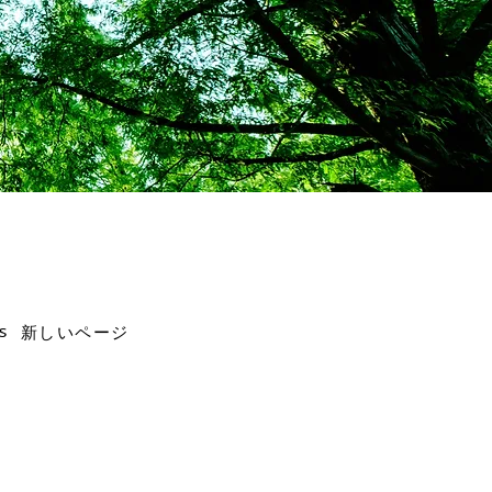
s
新しいページ
）