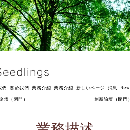
New
我們
關於我們
業務介紹
業務介紹
新しいページ
消息
論壇（閉門）
創新論壇（閉門
​​業務描述