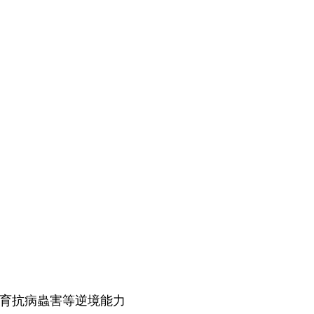
培育抗病蟲害等逆境能力