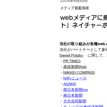
2024年4月30日
メディア掲載情報
webメディアに
ト」ネイチャー
当社の取り組みが各種we
当社がパートナーとして参
Sweet Potato-
　に関して、
・
PR TIMES
・
産経新聞Web
・
NIKKEI COMPASS
・
Niftyニュース
・
AGARA
・
西日本新聞me
・
南日本新聞
・
大分合同新聞
・
モノバズ(小倉経済新聞)